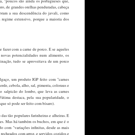
a, "poucos são ainda os portugueses que,
ro, de grandes orelhas penduradas, cabeça
mbram a sua descendência do javali, como
m regime extensivo, porque a maioria dos
 fazer com a carne de porco. E se aqueles
 novas potencialidades num alimento, os
inação, tudo se aproveitava de um porco
lgaço, um produto IGP feito com "carnes
rde, cebola, alho, sal, pimenta, coloraus e
o salpicão do lombo, que leva as carnes
Fátima destaca, pela sua popularidade, o
que só pode ser feito com bísaro).
das tão populares farinheiras e alheiras. E
ces. Mas há também os buchos, em que é o
o com "variações infinitas, desde as mais
 recheados com arroz, e servidos cozidos e