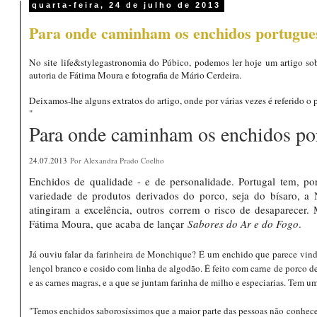
quarta-feira, 24 de julho de 2013
Para onde caminham os enchidos portugue
No site life&stylegastronomia do Púbico, podemos ler hoje um artigo sob
autoria de Fátima Moura e fotografia de Mário Cerdeira.
Deixamos-lhe alguns extratos do artigo, onde por várias vezes é referido o 
"
Para onde caminham os enchidos po
24.07.2013
Por Alexandra Prado Coelho
Enchidos de qualidade - e de personalidade. Portugal tem, po
variedade de produtos derivados do porco, seja do bísaro, a 
atingiram a excelência, outros correm o risco de desaparecer.
Fátima Moura, que acaba de lançar
Sabores do Ar e do Fogo
.
Já ouviu falar da farinheira de Monchique? É um enchido que parece vi
lençol branco e cosido com linha de algodão. É feito com carne de porco de
e as carnes magras, e a que se juntam farinha de milho e especiarias. Tem u
"Temos enchidos saborosíssimos que a maior parte das pessoas não conhece