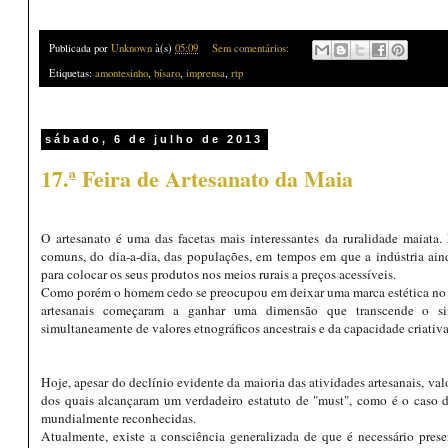
Publicada por
Unknown
à(s)
05:09
Sem comentários:
Etiquetas:
amontesinho
,
bísaro
,
imprensa
,
rtp
sábado, 6 de julho de 2013
17.ª Feira de Artesanato da Maia
O artesanato é uma das facetas mais interessantes da ruralidade maiata.
comuns, do dia-a-dia, das populações, em tempos em que a indústria aind
para colocar os seus produtos nos meios rurais a preços acessíveis.
Como porém o homem cedo se preocupou em deixar uma marca estética no qu
artesanais começaram a ganhar uma dimensão que transcende o sim
simultaneamente de valores etnográficos ancestrais e da capacidade criativ
Hoje, apesar do declínio evidente da maioria das atividades artesanais, va
dos quais alcançaram um verdadeiro estatuto de "must", como é o caso 
mundialmente reconhecidas.
Atualmente, existe a consciência generalizada de que é necessário prese