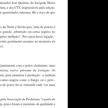
rdenador José Quitério, do fotógrafo Mário
tura, e dos CTT, responsáveis pela edição.
m quantidades mínimas. Há o risco de que
s, de Norte a Sul do país, atrás de porcos e
to grande, sobretudo em certas regiões do
pelas mulheres". Por causa dessa ligação -
as estão geralmente ausentes no momento da
e).
 (juntamente com o porco alentejano, mais
recta), esteve próximo da extinção. Os
iais, para aumentar a produção - e também
 carnes magras como o frango ou o peru -
ne de porco foi-se tornando cada vez mais
 pela Associação de Produtores "a partir de
e, porco bísaro é sinónimo de qualidade e