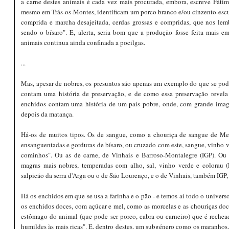
a carne destes animais é cada vez mais procurada, embora, escreve Fátim
mesmo em Trás-os-Montes, identificam um porco branco e/ou cinzento-escu
comprida e marcha desajeitada, cerdas grossas e compridas, que nos le
sendo o bísaro". E, alerta, seria bom que a produção fosse feita mais e
animais continua ainda confinada a pocilgas.
...
Mas, apesar de nobres, os presuntos são apenas um exemplo do que se pode
contam uma história de preservação, e de como essa preservação revela
enchidos contam uma história de um país pobre, onde, com grande imag
depois da matança.
Há-os de muitos tipos. Os de sangue, como a chouriça de sangue de Me
ensanguentadas e gorduras de bísaro, ou cruzado com este, sangue, vinho ve
cominhos". Ou as de carne, de Vinhais e Barroso-Montalegre (IGP). Ou 
magras mais nobres, temperadas com alho, sal, vinho verde e colorau (
salpicão da serra d'Arga ou o de São Lourenço, e o de Vinhais, também IGP, 
Há os enchidos em que se usa a farinha e o pão - e temos aí todo o universo 
os enchidos doces, com açúcar e mel, como as morcelas e as chouriças do
estômago do animal (que pode ser porco, cabra ou carneiro) que é rechead
humildes às mais ricas". E, dentro destes, um subgénero como os maranhos,