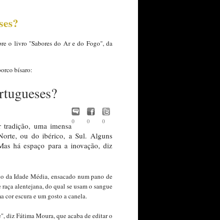
ses?
re o livro "Sabores do Ar e do Fogo", da
porco bísaro:
rtugueses?
0
0
0
r tradição, uma imensa
Norte, ou do ibérico, a Sul. Alguns
 Mas há espaço para a inovação, diz
ndo da Idade Média, ensacado num pano de
 raça alentejana, do qual se usam o sangue
ma cor escura e um gosto a canela.
", diz Fátima Moura, que acaba de editar o