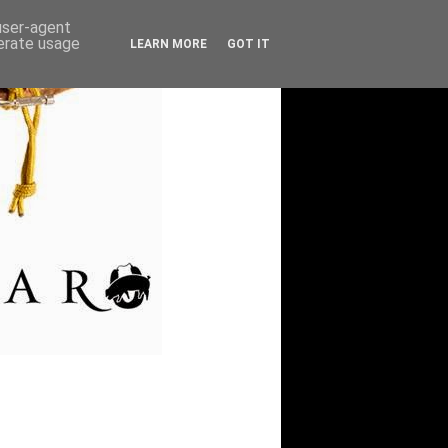
 user-agent
nerate usage
LEARN MORE
GOT IT