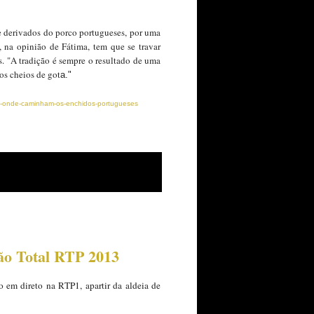
 e derivados do porco portugueses, por uma
 na opinião de Fátima, tem que se travar
. "A tradição é sempre o resultado de uma
os cheios de got
a."
para-onde-caminham-os-enchidos-portugueses
rão Total RTP 2013
o em direto na RTP1, apartir da aldeia de