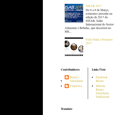
SISAB 2017
De 6 a 8 de Março,
estaremos presente na
edição de 2017 do
SISAB, Salão
Internacional do Sector
Alimentar e Bebidas, que decorrerá no
ME...
Feliz Natal e Próspero
2017
Contribuidores
Links Úteis
Bísaro |
Facebook
Salsicharia
Bísaro
Unknown
Website
Bísaro-
Salsicharia
Tradicional
Translate