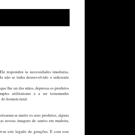
 Ele respondeu às necessidades imediatas,
a não se tinha desenvolvido o suficiente
e lhe sai das mãos, depressa os produtos
ples utilitarismo e a ser testemunho
a do homem rural.
lorizaram-se muito os seus produtos, alguns
das nossas imagens de santos em madeira,
rvar este legado de gerações. È com esse