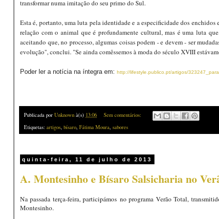
transformar numa imitação do seu primo do Sul.
Esta é, portanto, uma luta pela identidade e a especificidade dos enchidos
relação com o animal que é profundamente cultural, mas é uma luta que,
aceitando que, no processo, algumas coisas podem - e devem - ser mudadas
evolução", conclui. "Se ainda comêssemos à moda do século XVIII estávam
Poder ler a notícia na íntegra em:
http://lifestyle.publico.pt/artigos/323247_
Publicada por
Unknown
à(s)
13:06
Sem comentários:
Etiquetas:
artigos
,
bísaro
,
Fátima Moura
,
sabores
quinta-feira, 11 de julho de 2013
A. Montesinho e Bísaro Salsicharia no Ve
Na passada terça-feira, participámos no programa Verão Total, transmitid
Montesinho.