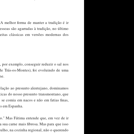
"A melhor forma de manter a tradição é ir
essoas são agarradas à tradição, no último
ceitas clássicas em versões modernas dos
, por exemplo, conseguir reduzir o sal nos
de Trás-os-Montes), foi evoluindo de uma
ne.
relação ao presunto alentejano, dominamos
sticas do nosso presunto transmontano, que
 se comia em nacos e não em fatias finas,
as em Espanha.
o." Mas Fátima entende que, em vez de ir
a sua carne mais fibrosa. Mas para que isso
gulho, na cozinha regional, não o querendo