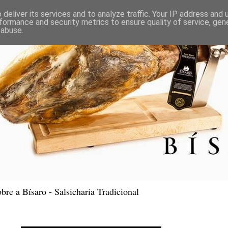
deliver its services and to analyze traffic. Your IP address and
formance and security metrics to ensure quality of service, ge
 abuse.
bre a Bísaro - Salsicharia Tradicional