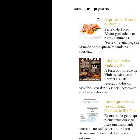
Mensagens + populares
O que são os Secretos
de Porco ?
Secreto de Porco
Bísaro grelhado com
batata a murro O
"secreto" é uma peça de
carne de porco que se esconde no
interior...
Feira do Fumeiro
Vinhais 2017
A feira do Fumeiro de
Vinhais está quase aí.
Entre 9 e 12 de
fevereiro todos os
caminhos vão dar a Vinhais. Aproveite
este belo pretexto e...
Um dia que marca a
nossa história |
Certificação IFS Food
É com muito gosto que
partilhamos consigo
mais um importante
marco na nossa história. A Bísaro -
Salsicharia Tradicional, Lda , está
desde...