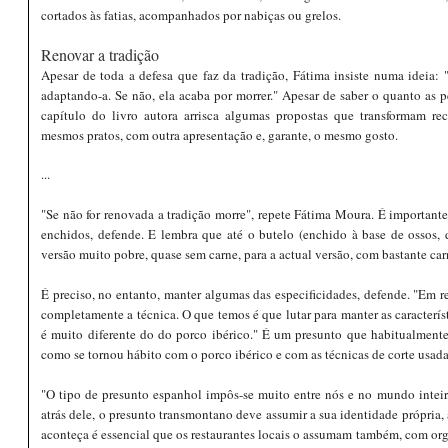
cortados às fatias, acompanhados por nabiças ou grelos.
Renovar a tradição
Apesar de toda a defesa que faz da tradição, Fátima insiste numa ideia: 
adaptando-a. Se não, ela acaba por morrer." Apesar de saber o quanto as p
capítulo do livro autora arrisca algumas propostas que transformam re
mesmos pratos, com outra apresentação e, garante, o mesmo gosto.
...
"Se não for renovada a tradição morre", repete Fátima Moura. É importante
enchidos, defende. E lembra que até o butelo (enchido à base de ossos, 
versão muito pobre, quase sem carne, para a actual versão, com bastante car
É preciso, no entanto, manter algumas das especificidades, defende. "Em 
completamente a técnica. O que temos é que lutar para manter as caracterí
é muito diferente do do porco ibérico." É um presunto que habitualmente
como se tornou hábito com o porco ibérico e com as técnicas de corte usad
"O tipo de presunto espanhol impôs-se muito entre nós e no mundo inteir
atrás dele, o presunto transmontano deve assumir a sua identidade própria, 
aconteça é essencial que os restaurantes locais o assumam também, com or