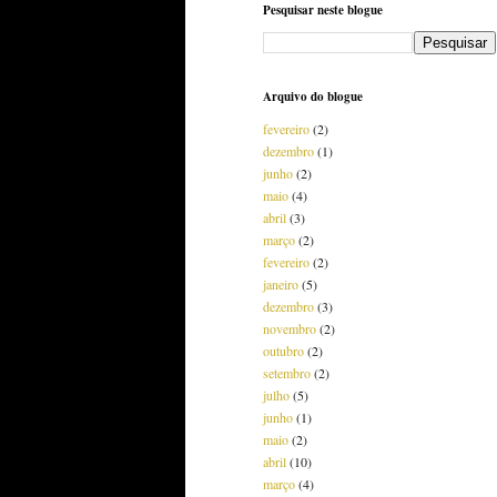
Pesquisar neste blogue
Arquivo do blogue
fevereiro
(2)
dezembro
(1)
junho
(2)
maio
(4)
abril
(3)
março
(2)
fevereiro
(2)
janeiro
(5)
dezembro
(3)
novembro
(2)
outubro
(2)
setembro
(2)
julho
(5)
junho
(1)
maio
(2)
abril
(10)
março
(4)