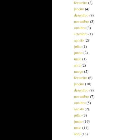
fevereiro
(2)
janeiro
(4)
dezembro
(9)
novembro
(3)
outubro
(3)
setembro
(1)
agosto
(2)
julho
(1)
junho
(2)
maio
(1)
abril
(2)
março
(2)
fevereiro
(6)
janeiro
(10)
dezembro
(9)
novembro
(7)
outubro
(5)
agosto
(2)
julho
(3)
junho
(19)
maio
(11)
abril
(18)