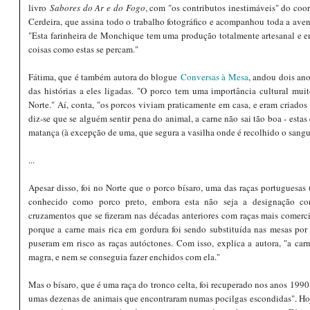
livro
Sabores do Ar e do Fogo
, com "os contributos inestimáveis" do coo
Cerdeira, que assina todo o trabalho fotográfico e acompanhou toda a aven
"Esta farinheira de Monchique tem uma produção totalmente artesanal e e
coisas como estas se percam."
Fátima, que é também autora do blogue
Conversas à Mesa
, andou dois ano
das histórias a eles ligadas. "O porco tem uma importância cultural mui
Norte." Aí, conta, "os porcos viviam praticamente em casa, e eram criados 
diz-se que se alguém sentir pena do animal, a carne não sai tão boa - est
matança (à excepção de uma, que segura a vasilha onde é recolhido o sangu
...
Apesar disso, foi no Norte que o porco bísaro, uma das raças portuguesas
conhecido como porco preto, embora esta não seja a designação cor
cruzamentos que se fizeram nas décadas anteriores com raças mais comerc
porque a carne mais rica em gordura foi sendo substituída nas mesas por
puseram em risco as raças autóctones. Com isso, explica a autora, "a car
magra, e nem se conseguia fazer enchidos com ela."
Mas o bísaro, que é uma raça do tronco celta, foi recuperado nos anos 1990
umas dezenas de animais que encontraram numas pocilgas escondidas". Hoj