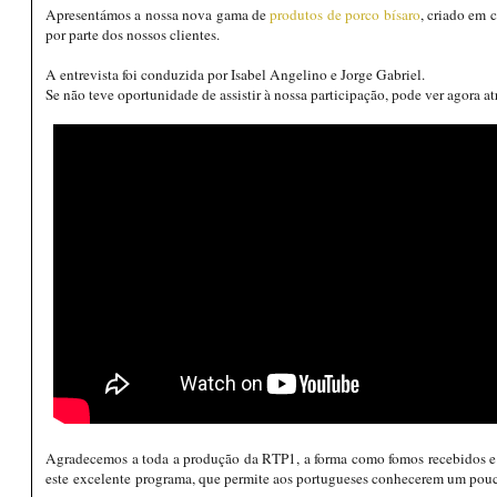
Apresentámos a nossa nova gama de
produtos de porco bísaro
, criado em 
por parte dos nossos clientes.
A entrevista foi conduzida por Isabel Angelino e Jorge Gabriel.
Se não teve oportunidade de assistir à nossa participação, pode ver agora a
Agradecemos a toda a produção da RTP1, a forma como fomos recebidos e
este excelente programa, que permite aos portugueses conhecerem um pouco