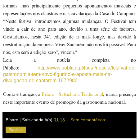
formais, mas principalmente pequenos apontamentos musicais e
representações nos claustros e nas cavalariças da Casa do Campino.
“Neste festival introduzimos algumas mudanças. O Festival tem
vindo a cair de ano para ano, devido a uma série de factores.
Gostaríamos, nesta 34ª. edição de ir mais longe, mas devido à
reestruturação da empresa Viver Santarém não nos foi possível. Para
nós, esta será a edição zero”, vincou."
Leia a notícia completa no
Público:
http://www.publico.pt/local/noticia/festival-de-
gastronomia-tem-novo-figurino-e-aposta-mais-na-
divulgacao-de-santarem-1672980
Como é tradição, a
Bísaro - Salsicharia Tradicional
, marca presença
neste importante evento de promoção da gastronomia nacional.
Bísaro | Salsicharia
à(s)
01:18
Sem comentários:
Partilhar