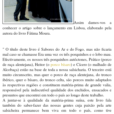
Assim damos-vos a
conhecer o artigo sobre o lançamento em Lisboa, elaborado pela
autora do livro Fátima Moura.
" O título deste livro é Sabores do Ar e do Fogo, mas não ficaria
mal caso se chamasse Era uma vez os três porquinhos e o lobo mau.
Efectivamente, os nossos três porquinhos autóctones, Prático (porco
de raça alentejana), Heitor (o
porco bísaro
) e Cícero (o malhado de
Alcobaça) estão na base de toda a nossa salsicharia. O terceiro está
muito circunscrito, mas quer o porco de raça alentejana, do tronco
ibérico, quer o bísaro, do tronco celta, são porcos muito adaptados
às respectivas regiões e constituem matéria-prima de grande valia,
responsável pela indiscutível qualidade dos enchidos, ensacados e
presuntos que encontrei em todo o país ao longo deste trabalho.
A juntar-se à qualidade da matéria-prima suína, este livro fala
também do saber-fazer das nossas gentes cuja paixão pela arte
salsicheira permanece bem viva em todo o país, como tive