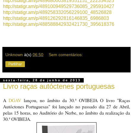
http://statigr.am/p/489680003819551151_222354525
http://statigr.am/p/489100949529736085_295910427
http://statigr.am/p/489258332056229100_48526828
http://statigr.am/p/489126292816146835_6986803
http://statigr.am/p/488588842932421730_395618376
Unknown
à(s)
06:50
Sem comentários:
Partilhar
sexta-feira, 28 de junho de 2013
Livro raças autóctenes portuguesas
A
DGAV
lançou, no âmbito da 30.ª OVIBEJA O livro "Raças
Autóctones Portuguesas" foi lançado no passado dia 27 de Abril,
pelas 15 horas, no Auditório do Nerbe, no âmbito da realização da
30.ª OVIBEJA.