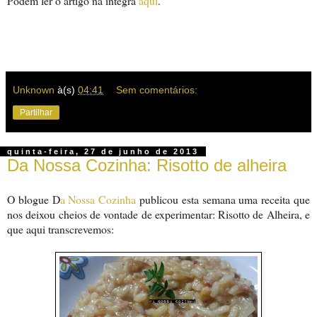
Podem ler o artigo na íntegra
aqui
.
Unknown
à(s)
04:41
Sem comentários:
Partilhar
quinta-feira, 27 de junho de 2013
Da Nossa Cozinha: Risotto de alheira
O blogue D
a Nossa Cozinha
publicou esta semana uma receita que
nos deixou cheios de vontade de experimentar: Risotto de Alheira, e
que aqui transcrevemos: