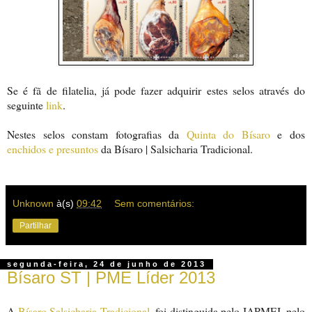
Se é fã de filatelia, já pode fazer adquirir estes selos através do
seguinte
link
.
Nestes selos constam fotografias da
Quinta do Bísaro
e dos
enchidos e presuntos
da Bísaro | Salsicharia Tradicional.
Unknown
à(s)
09:42
Sem comentários:
Partilhar
segunda-feira, 24 de junho de 2013
Bísaro ST | PME Líder 2013
A
Bísaro Salsicharia Tradicional
, foi distinguida pelo IAPMEI, pelo