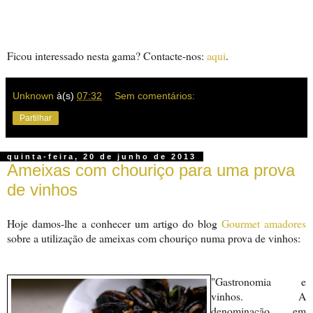
Ficou interessado nesta gama? Contacte-nos:
aqui
.
Unknown
à(s)
07:32
Sem comentários:
Partilhar
quinta-feira, 20 de junho de 2013
Ameixas com chouriço para uma prova
de vinhos
Hoje damos-lhe a conhecer um artigo do blog
Gourmet amadores
sobre a utilização de ameixas com chouriço numa prova de vinhos:
"Gastronomia e
vinhos. A
denominação em