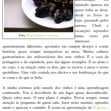
separado aparece em
quase todas as áreas,
desde os livros às
lojas, passando pelos
autores. Chefs e
escanções separados
tantas vezes por
Foto:
Blog Gourmets amadores
interesses
aparentemente diferentes, apostados em cumprir desejos e contar
histórias quase sempre inseparáveis na mesa. Muitas culturas
gastronómicas são indissociáveis dos seus vinhos. É o caso da
portuguesa e da espanhola, para dar alguns exemplos. É no prato e
no copo, e na relação entre os dois, que se escreve à mesa o nosso
quotidiano. Uma vida contada nos afectos e nas lembranças do que
se come e do que se bebe.
A minha aventura pelo mundo dos vinhos é uma aprendizagem
continuada. Vou à descoberta de um lugar quase desconhecido.
Quero saber mais. O meu plano é simples. Provar sempre, tomar
atenção às perguntas de quem sabe, fazer notas mentais, aprender
muito e apreciar o caminho. É assim na apresentação da
Sogrape
,