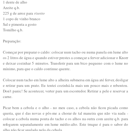
1 dente de alho
Azeite q.b.
225 g de arroz para
risotto
1 copo de vinho branco
Sal e pimenta a gosto
Tomilho q.b.
Preparação:
Começar por preparar o caldo: colocar num tacho ou numa panela em lume alto
os 2 litros de água e quando estiver prestes a começar a ferver adicionar o Knorr
e deixar cozinhar 5 minutos. Transferir para um bico pequeno com o lume no
mínimo, para que o caldo continue quente.
Colocar num tacho em lume alto a alheira submersa em água até ferver, desligar
e retirar para um prato. Eu tentei cozinhá-la mais um pouco mais e rebentou.
Don't panic! Se acontecer, verter para um escorredor. Retirar a pele e reservar a
carne.
Picar bem a cebola e o alho - no meu caso, a cebola não ficou picada como
queria, que é das novas e pôs-me a chorar de tal maneira que não via nada -
colocar a cebola numa ponta do tacho e os alhos na outra com azeite q.b. para
refogarem separadamente em lume médio-alto. Este truque é para o sabor do
alho não ficar anulado pelo da cebola.