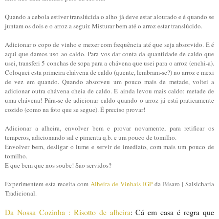
Quando a cebola estiver translúcida o alho já deve estar alourado e é quando se
juntam os dois e o arroz a seguir. Misturar bem até o arroz estar translúcido.
Adicionar o copo de vinho e mexer com frequência até que seja absorvido. E é
aqui que damos uso ao caldo. Para vos dar conta da quantidade de caldo que
usei, transferi 5 conchas de sopa para a chávena que usei para o arroz (enchi-a).
Coloquei esta primeira chávena de caldo (quente, lembram-se?) no arroz e mexi
de vez em quando. Quando absorveu um pouco mais de metade, voltei a
adicionar outra chávena cheia de caldo. E ainda levou mais caldo: metade de
uma chávena! Pára-se de adicionar caldo quando o arroz já está praticamente
cozido (como na foto que se segue). É preciso provar!
Adicionar a alheira, envolver bem e provar novamente, para retificar os
temperos, adicionando sal e pimenta q.b. e um pouco de tomilho.
Envolver bem, desligar o lume e servir de imediato, com mais um pouco de
tomilho.
E que bem que nos soube! São servidos?
Experimentem esta receita com
Alheira de Vinhais IGP
da Bísaro | Salsicharia
Tradicional.
Da Nossa Cozinha : Risotto de alheira
: Cá em casa é regra que