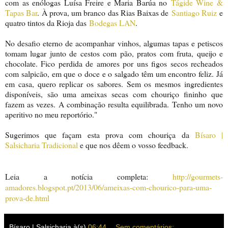
com as enólogas Luísa Freire e Maria Barúa no
Tágide Wine &
Tapas Bar
. À prova, um branco das Rias Baixas de
Santiago Ruiz
e
quatro tintos da Rioja das
Bodegas LAN
.
No desafio eterno de acompanhar vinhos, algumas tapas e petiscos
tomam lugar junto de cestos com pão, pratos com fruta, queijo e
chocolate. Fico perdida de amores por uns figos secos recheados
com salpicão, em que o doce e o salgado têm um encontro feliz. Já
em casa, quero replicar os sabores. Sem os mesmos ingredientes
disponíveis, são uma ameixas secas com chouriço fininho que
fazem as vezes. A combinação resulta equilibrada. Tenho um novo
aperitivo no meu reportório."
Sugerimos que façam esta prova com chouriça da
Bísaro |
Salsicharia Tradicional
e que nos dêem o vosso feedback.
Leia a notícia completa:
http://gourmets-
amadores.blogspot.pt/2013/06/ameixas-com-chourico-para-uma-
prova-de.html
Bísaro | Salsicharia
à(s)
06:44
Sem comentários: