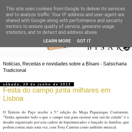
This site uses cookies from Google to deliver its services
and to analyze traffic. Your IP address and user-agent are
shared with Google along with performance and security
metrics to ensure quality of service, generate usage
statistics, and to detect and address abuse.
LEARN MORE
GOT IT
Notícias, Receitas e novidades sobre a Bísaro - Salsicharia
Tradicional
sábado, 29 de junho de 2013
Festa do campo junta milhares em
Lisboa
O Terreiro do Paço recebe a 5.ª edição do Mega Piquenique Continente.
"Venha aprender tudo o que o campo tem para ensinar sem sair da cidade" é o
desafio organizado por esta cadeia de hipermercados e lançado às famílias, que
podem contar, mais uma vez, com Tony Carreira como anfitrião musical.