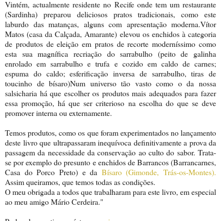
Vintém, actualmente residente no Recife onde tem um restaurante
(Sardinha) preparou deliciosos pratos tradicionais, como este
laburdo das matanças, alguns com apresentação moderna.Vítor
Matos (casa da Calçada, Amarante) elevou os enchidos à categoria
de produtos de eleição em pratos de recorte moderníssimo como
esta sua magnífica recriação do sarrabulho (peito de galinha
enrolado em sarrabulho e trufa e cozido em caldo de carnes;
espuma do caldo; esferificação inversa de sarrabulho, tiras de
toucinho de bísaro)Num universo tão vasto como o da nossa
salsicharia há que escolher os produtos mais adequados para fazer
essa promoção, há que ser criterioso na escolha do que se deve
promover interna ou externamente.
Temos produtos, como os que foram experimentados no lançamento
deste livro que ultrapassaram inequívoca definitivamente a prova da
passagem da necessidade da conservação ao culto do sabor. Trata-
se por exemplo do presunto e enchidos de Barrancos (Barrancarnes,
Casa do Porco Preto) e da
Bísaro (Gimonde, Trás-os-Montes).
Assim queiramos, que temos todas as condições.
O meu obrigada a todos que trabalharam para este livro, em especial
ao meu amigo Mário Cerdeira."