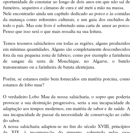
oportunidade de constatar ao longo de dois anos em que não saí de
fumeiros, sequeiros e câmaras de cura e até meti a mão na massa.
Nele encontrarão ainda um capítulo dedicado ao porco e às comidas
da matança como referentes culturais, e um guia dos enchidos de
todo o país. Mas este livro é sobretudo uma carta de amor ao porco.
Penso que isso será o que mais ressalta na sua leitura.
Temos tesouros salsicheiros em todas as regiões, alguns produzidos
em mínimas quantidades. Alguns são completamente desconhecidos
fora da sua pequena zona de fabrico, como por exemplo a farinheira
de sangue da serra de Monchique, no Algarve, o butelo
transmontano ou a farinheira de batata alentejana.
Porém, se estamos então bem fornecidos em matéria porcina, como
estamos de lobo mau?
O verdadeiro Lobo Mau da nossa salsicharia, o sopro que poderia
provocar a sua destruição progressiva, seria a sua incapacidade de
adaptação aos tempos modernos, em matéria de sabor e de saúde. A
sua incapacidade de passar da necessidade de conservação ao culto
do sabor.
A nossa salsicharia adaptou-se no fim do século XVIII, princípios
de XIX, à incorporação do pimento, sobretudo pelas suas