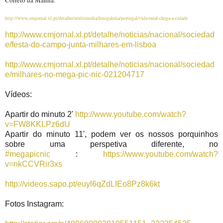
http://www.cmjornal.xl.pt/detalhe/multimedia/fotogaleria/portugal/vida-rural-chega-a-cidade
http://www.cmjornal.xl.pt/detalhe/noticias/nacional/sociedad
e/festa-do-campo-junta-milhares-em-lisboa
http://www.cmjornal.xl.pt/detalhe/noticias/nacional/sociedad
e/milhares-no-mega-pic-nic-021204717
Vídeos:
Apartir do minuto 2'
http://www.youtube.com/watch?
v=FW8KKLPz6dU
Apartir do minuto 11', podem ver os nossos porquinhos
sobre uma perspetiva diferente, no
#megapicnic
:
https://www.youtube.com/watch?
v=nkCCVRir3xs
http://videos.sapo.pt/euyl6qZdLIEo8Pz8k6kt
Fotos Instagram: