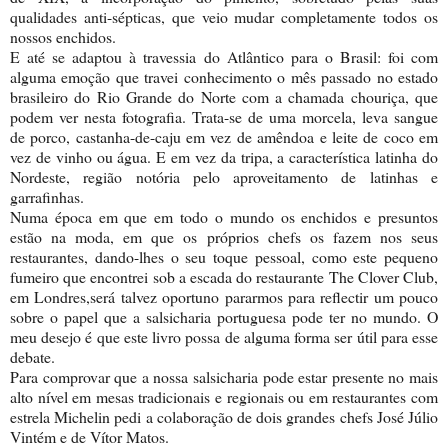
qualidades anti-sépticas, que veio mudar completamente todos os
nossos enchidos.
E até se adaptou à travessia do Atlântico para o Brasil: foi com
alguma emoção que travei conhecimento o mês passado no estado
brasileiro do Rio Grande do Norte com a chamada chouriça, que
podem ver nesta fotografia. Trata-se de uma morcela, leva sangue
de porco, castanha-de-caju em vez de amêndoa e leite de coco em
vez de vinho ou água. E em vez da tripa, a característica latinha do
Nordeste, região notória pelo aproveitamento de latinhas e
garrafinhas.
Numa época em que em todo o mundo os enchidos e presuntos
estão na moda, em que os próprios chefs os fazem nos seus
restaurantes, dando-lhes o seu toque pessoal, como este pequeno
fumeiro que encontrei sob a escada do restaurante The Clover Club,
em Londres,será talvez oportuno pararmos para reflectir um pouco
sobre o papel que a salsicharia portuguesa pode ter no mundo. O
meu desejo é que este livro possa de alguma forma ser útil para esse
debate.
Para comprovar que a nossa salsicharia pode estar presente no mais
alto nível em mesas tradicionais e regionais ou em restaurantes com
estrela Michelin pedi a colaboração de dois grandes chefs José Júlio
Vintém e de Vítor Matos.