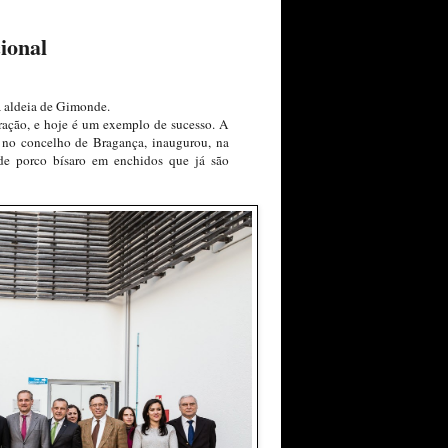
ional
a aldeia de Gimonde.
ração, e hoje é um exemplo de sucesso. A
, no concelho de Bragança, inaugurou, na
 de porco bísaro em enchidos que já são