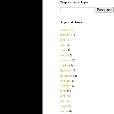
Pesquisar neste blogue
Arquivo do blogue
fevereiro
(2)
dezembro
(1)
junho
(2)
maio
(4)
abril
(3)
março
(2)
fevereiro
(2)
janeiro
(5)
dezembro
(3)
novembro
(2)
outubro
(2)
setembro
(2)
julho
(5)
junho
(1)
maio
(2)
abril
(10)
março
(4)