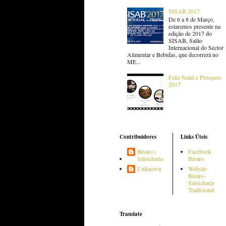
SISAB 2017
De 6 a 8 de Março,
estaremos presente na
edição de 2017 do
SISAB, Salão
Internacional do Sector
Alimentar e Bebidas, que decorrerá no
ME...
Feliz Natal e Próspero
2017
Contribuidores
Links Úteis
Bísaro |
Facebook
Salsicharia
Bísaro
Unknown
Website
Bísaro-
Salsicharia
Tradicional
Translate