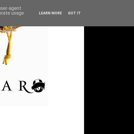
 user-agent
nerate usage
LEARN MORE
GOT IT