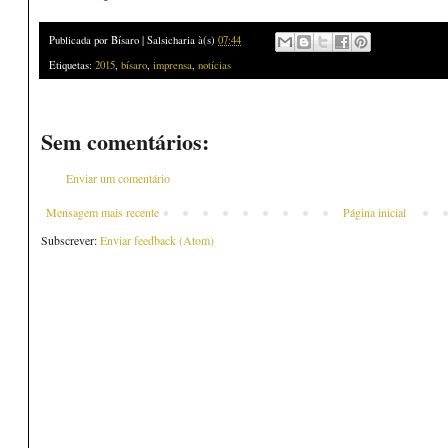
Publicada por
Bísaro | Salsicharia
à(s)
07:44
Etiquetas:
2015
,
bísaro
,
imprensa
,
notícias
Sem comentários:
Enviar um comentário
Mensagem mais recente
Página inicial
Subscrever:
Enviar feedback (Atom)