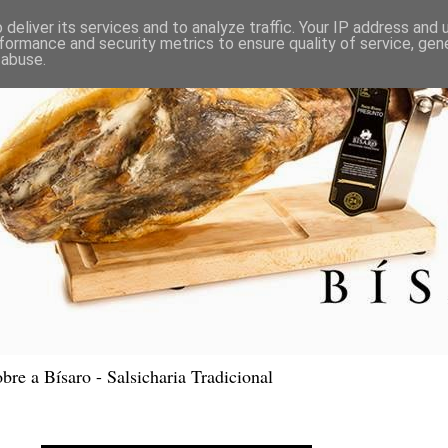
deliver its services and to analyze traffic. Your IP address and
formance and security metrics to ensure quality of service, ge
 abuse.
bre a Bísaro - Salsicharia Tradicional