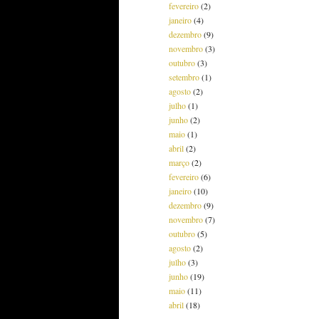
fevereiro
(2)
janeiro
(4)
dezembro
(9)
novembro
(3)
outubro
(3)
setembro
(1)
agosto
(2)
julho
(1)
junho
(2)
maio
(1)
abril
(2)
março
(2)
fevereiro
(6)
janeiro
(10)
dezembro
(9)
novembro
(7)
outubro
(5)
agosto
(2)
julho
(3)
junho
(19)
maio
(11)
abril
(18)