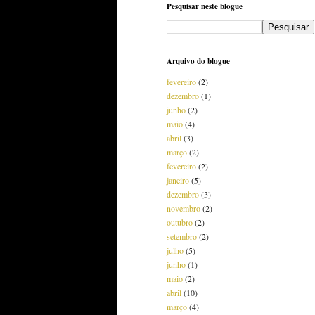
Pesquisar neste blogue
Arquivo do blogue
fevereiro
(2)
dezembro
(1)
junho
(2)
maio
(4)
abril
(3)
março
(2)
fevereiro
(2)
janeiro
(5)
dezembro
(3)
novembro
(2)
outubro
(2)
setembro
(2)
julho
(5)
junho
(1)
maio
(2)
abril
(10)
março
(4)