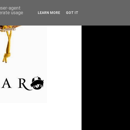
 user-agent
nerate usage
LEARN MORE
GOT IT