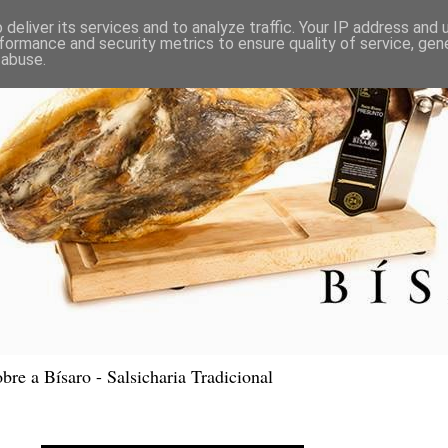
deliver its services and to analyze traffic. Your IP address and
formance and security metrics to ensure quality of service, ge
 abuse.
bre a Bísaro - Salsicharia Tradicional