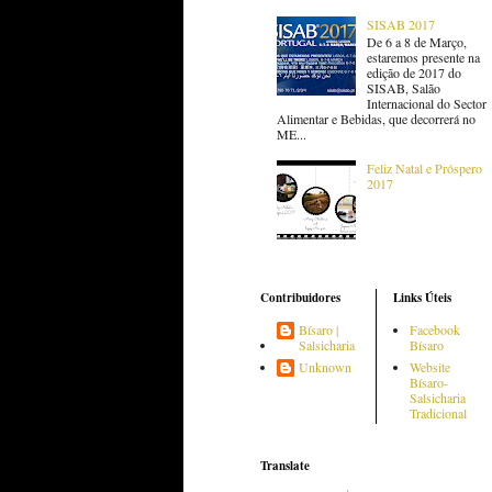
SISAB 2017
De 6 a 8 de Março,
estaremos presente na
edição de 2017 do
SISAB, Salão
Internacional do Sector
Alimentar e Bebidas, que decorrerá no
ME...
Feliz Natal e Próspero
2017
Contribuidores
Links Úteis
Bísaro |
Facebook
Salsicharia
Bísaro
Unknown
Website
Bísaro-
Salsicharia
Tradicional
Translate