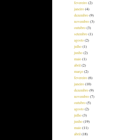
fevereiro
(2)
janeiro
(4)
dezembro
(9)
novembro
(3)
outubro
(3)
setembro
(1)
agosto
(2)
julho
(1)
junho
(2)
maio
(1)
abril
(2)
março
(2)
fevereiro
(6)
janeiro
(10)
dezembro
(9)
novembro
(7)
outubro
(5)
agosto
(2)
julho
(3)
junho
(19)
maio
(11)
abril
(18)