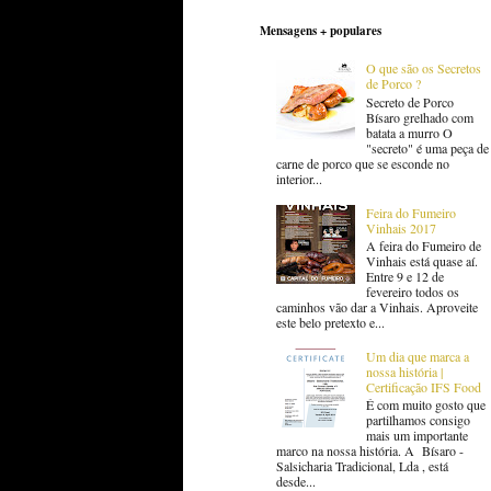
Mensagens + populares
O que são os Secretos
de Porco ?
Secreto de Porco
Bísaro grelhado com
batata a murro O
"secreto" é uma peça de
carne de porco que se esconde no
interior...
Feira do Fumeiro
Vinhais 2017
A feira do Fumeiro de
Vinhais está quase aí.
Entre 9 e 12 de
fevereiro todos os
caminhos vão dar a Vinhais. Aproveite
este belo pretexto e...
Um dia que marca a
nossa história |
Certificação IFS Food
É com muito gosto que
partilhamos consigo
mais um importante
marco na nossa história. A Bísaro -
Salsicharia Tradicional, Lda , está
desde...