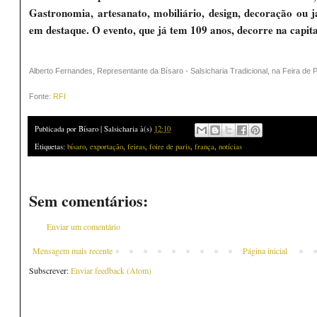
Gastronomia, artesanato, mobiliário, design, decoração ou 
em destaque. O evento, que já tem 109 anos, decorre na capita
Alberto Fernandes, Representante da Bísaro - Salsicharia Tradicional, na Feira de 
Fonte:
RFI
Publicada por
Bísaro | Salsicharia
à(s)
12:10
Etiquetas:
bísaro
,
exportação
,
feiras
,
foire de paris
,
frança
,
notícias
Sem comentários:
Enviar um comentário
Mensagem mais recente
Página inicial
Subscrever:
Enviar feedback (Atom)