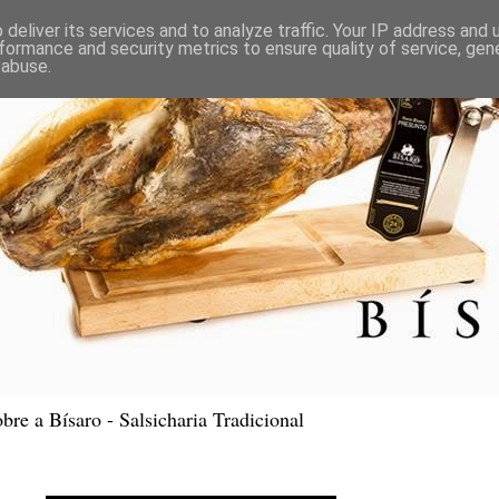
deliver its services and to analyze traffic. Your IP address and
formance and security metrics to ensure quality of service, ge
 abuse.
bre a Bísaro - Salsicharia Tradicional