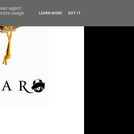
 user-agent
nerate usage
LEARN MORE
GOT IT