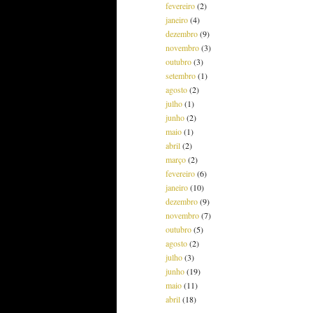
fevereiro
(2)
janeiro
(4)
dezembro
(9)
novembro
(3)
outubro
(3)
setembro
(1)
agosto
(2)
julho
(1)
junho
(2)
maio
(1)
abril
(2)
março
(2)
fevereiro
(6)
janeiro
(10)
dezembro
(9)
novembro
(7)
outubro
(5)
agosto
(2)
julho
(3)
junho
(19)
maio
(11)
abril
(18)