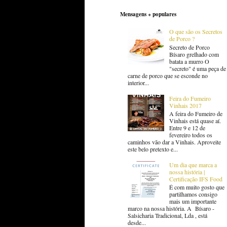
Mensagens + populares
O que são os Secretos
de Porco ?
Secreto de Porco
Bísaro grelhado com
batata a murro O
"secreto" é uma peça de
carne de porco que se esconde no
interior...
Feira do Fumeiro
Vinhais 2017
A feira do Fumeiro de
Vinhais está quase aí.
Entre 9 e 12 de
fevereiro todos os
caminhos vão dar a Vinhais. Aproveite
este belo pretexto e...
Um dia que marca a
nossa história |
Certificação IFS Food
É com muito gosto que
partilhamos consigo
mais um importante
marco na nossa história. A Bísaro -
Salsicharia Tradicional, Lda , está
desde...