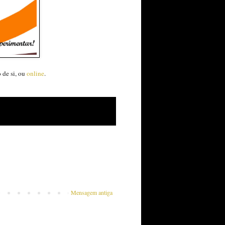
 de si, ou
online
.
Mensagem antiga