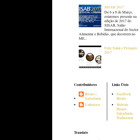
SISAB 2017
De 6 a 8 de Março,
estaremos presente na
edição de 2017 do
SISAB, Salão
Internacional do Sector
Alimentar e Bebidas, que decorrerá no
ME...
Feliz Natal e Próspero
2017
Contribuidores
Links Úteis
Bísaro |
Facebook
Salsicharia
Bísaro
Unknown
Website
Bísaro-
Salsicharia
Tradicional
Translate