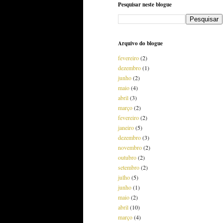
Pesquisar neste blogue
Arquivo do blogue
fevereiro
(2)
dezembro
(1)
junho
(2)
maio
(4)
abril
(3)
março
(2)
fevereiro
(2)
janeiro
(5)
dezembro
(3)
novembro
(2)
outubro
(2)
setembro
(2)
julho
(5)
junho
(1)
maio
(2)
abril
(10)
março
(4)