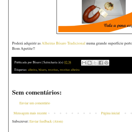
Poderá adquirir as
Alheiras Bísaro Tradicional
numa grande superfície perto
Bom Apetite!!
Publicada por
Bísaro | Salsicharia
à(s)
02:38
Etiquetas:
alheira
,
bísaro
,
receitas
,
receitas alheira
Sem comentários:
Enviar um comentário
Mensagem mais recente
Página inicial
Subscrever:
Enviar feedback (Atom)